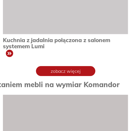
Kuchnia z jadalnia połączona z salonem
systemem Lumi
zobacz
zobacz więcej
ystaniem mebli na wymiar Komandor