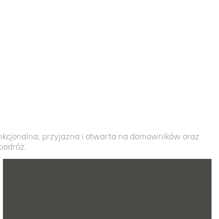
zobacz
nkcjonalna, przyjazna i otwarta na domowników oraz
podróż.