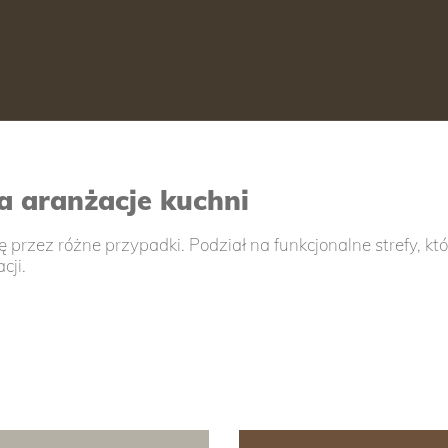
na aranżacje kuchni
ię przez różne przypadki. Podział na funkcjonalne strefy,
cji.