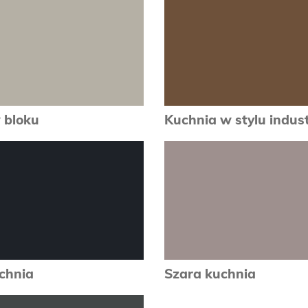
 bloku
Kuchnia w stylu indus
zobacz
zobacz
chnia
Szara kuchnia