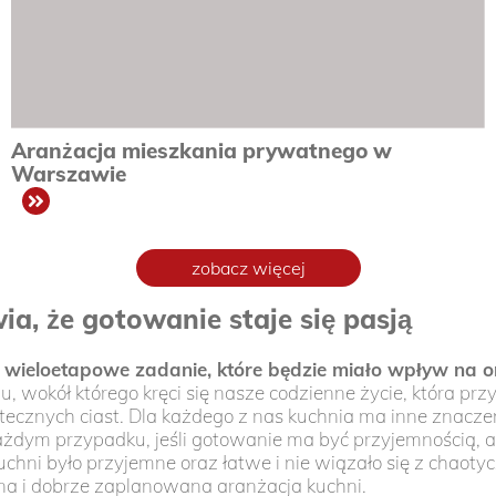
Aranżacja mieszkania prywatnego w
Warszawie
zobacz
zobacz więcej
a, że gotowanie staje się pasją
wieloetapowe zadanie, które będzie miało wpływ na org
 wokół którego kręci się nasze codzienne życie, która pr
cznych ciast. Dla każdego z nas kuchnia ma inne znaczeni
ażdym przypadku, jeśli gotowanie ma być przyjemnością, a 
hni było przyjemne oraz łatwe i nie wiązało się z chaotycz
na i dobrze zaplanowana aranżacja kuchni.