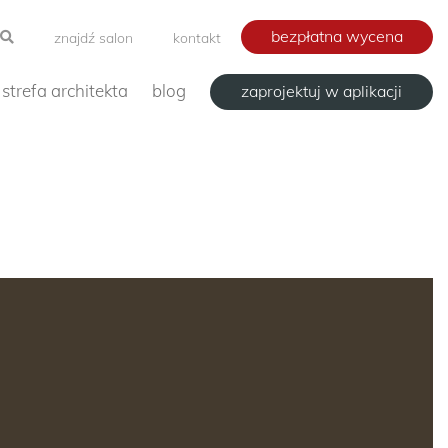
bezpłatna wycena
znajdź salon
kontakt
strefa architekta
blog
zaprojektuj w aplikacji