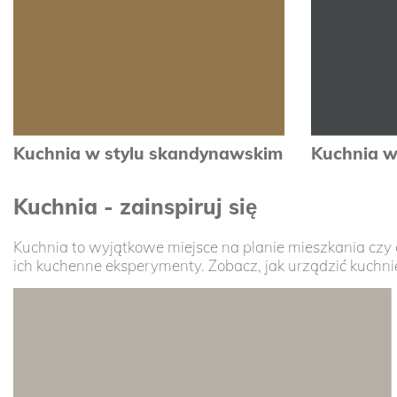
zobacz
Kuchnia w stylu skandynawskim
Kuchnia w
Kuchnia - zainspiruj się
zobacz
Kuchnia to wyjątkowe miejsce na planie mieszkania cz
ich kuchenne eksperymenty. Zobacz, jak urządzić kuchnię