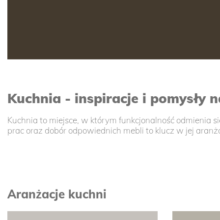
Kuchnia - inspiracje i pomysły 
Kuchnia to miejsce, w którym funkcjonalność odmienia s
prac oraz dobór odpowiednich mebli to klucz w jej aranża
Aranżacje kuchni