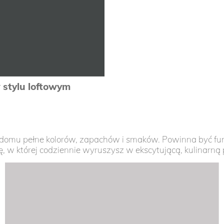
zobacz
zobacz
 stylu loftowym
zobacz
y domu pełne kolorów, zapachów i smaków. Powinna być fu
, w której codziennie wyruszysz w ekscytującą, kulinarną 