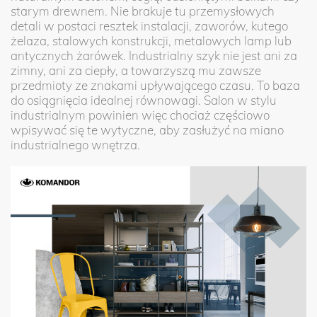
starym drewnem. Nie brakuje tu przemysłowych
detali w postaci resztek instalacji, zaworów, kutego
żelaza, stalowych konstrukcji, metalowych lamp lub
antycznych żarówek. Industrialny szyk nie jest ani za
zimny, ani za ciepły, a towarzyszą mu zawsze
przedmioty ze znakami upływającego czasu. To baza
do osiągnięcia idealnej równowagi. Salon w stylu
industrialnym powinien więc chociaż częściowo
wpisywać się te wytyczne, aby zasłużyć na miano
industrialnego wnętrza.