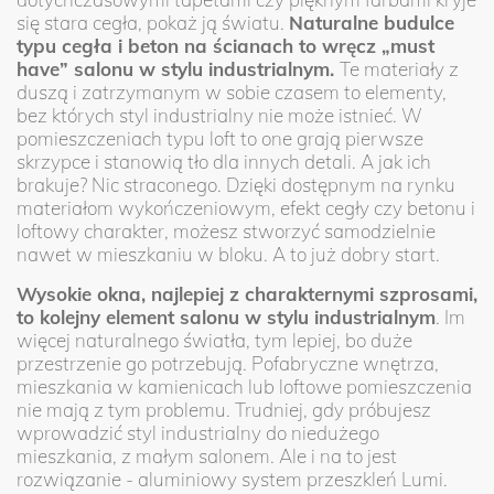
się stara cegła, pokaż ją światu.
Naturalne budulce
typu cegła i beton na ścianach to wręcz „must
have” salonu w stylu industrialnym.
Te materiały z
duszą i zatrzymanym w sobie czasem to elementy,
bez których styl industrialny nie może istnieć. W
pomieszczeniach typu loft to one grają pierwsze
skrzypce i stanowią tło dla innych detali. A jak ich
brakuje? Nic straconego. Dzięki dostępnym na rynku
materiałom wykończeniowym, efekt cegły czy betonu i
loftowy charakter, możesz stworzyć samodzielnie
nawet w mieszkaniu w bloku. A to już dobry start.
Wysokie okna, najlepiej z charakternymi szprosami,
to kolejny element salonu w stylu industrialnym
. Im
więcej naturalnego światła, tym lepiej, bo duże
przestrzenie go potrzebują. Pofabryczne wnętrza,
mieszkania w kamienicach lub loftowe pomieszczenia
nie mają z tym problemu. Trudniej, gdy próbujesz
wprowadzić styl industrialny do niedużego
mieszkania, z małym salonem. Ale i na to jest
rozwiązanie - aluminiowy system przeszkleń Lumi.