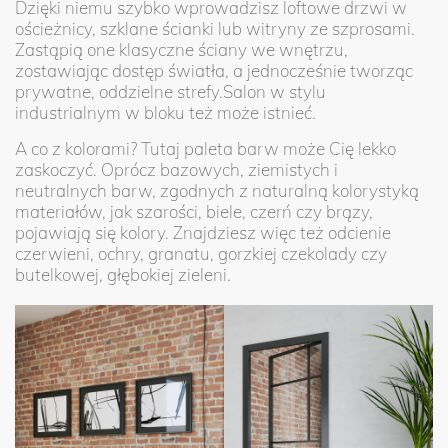
Dzięki niemu szybko wprowadzisz loftowe drzwi w
ościeżnicy, szklane ścianki lub witryny ze szprosami.
Zastąpią one klasyczne ściany we wnętrzu,
zostawiając dostęp światła, a jednocześnie tworząc
prywatne, oddzielne strefy.Salon w stylu
industrialnym w bloku też może istnieć.
A co z kolorami? Tutaj paleta barw może Cię lekko
zaskoczyć. Oprócz bazowych, ziemistych i
neutralnych barw, zgodnych z naturalną kolorystyką
materiałów, jak szarości, biele, czerń czy brązy,
pojawiają się kolory. Znajdziesz więc też odcienie
czerwieni, ochry, granatu, gorzkiej czekolady czy
butelkowej, głębokiej zieleni.