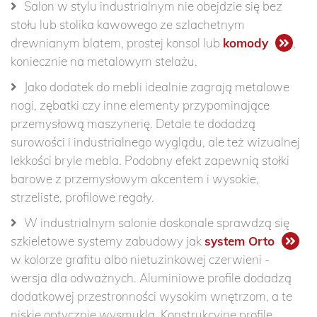
Salon w stylu industrialnym nie obejdzie się bez
stołu lub stolika kawowego ze szlachetnym
drewnianym blatem, prostej konsol lub
komody
,
koniecznie na metalowym stelażu.
Jako dodatek do mebli idealnie zagrają metalowe
nogi, zębatki czy inne elementy przypominające
przemysłową maszynerię. Detale te dodadzą
surowości i industrialnego wyglądu, ale też wizualnej
lekkości bryle mebla. Podobny efekt zapewnią stołki
barowe z przemysłowym akcentem i wysokie,
strzeliste, profilowe regały.
W industrialnym salonie doskonale sprawdzą się
szkieletowe systemy zabudowy jak
system Orto
w kolorze grafitu albo nietuzinkowej czerwieni -
wersja dla odważnych. Aluminiowe profile dodadzą
dodatkowej przestronności wysokim wnętrzom, a te
niskie optycznie wysmuklą. Konstrukcyjne profile