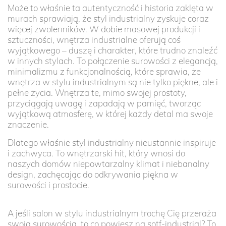
Może to właśnie ta autentyczność i historia zaklęta w
murach sprawiają, że styl industrialny zyskuje coraz
więcej zwolenników. W dobie masowej produkcji i
sztuczności, wnętrza industrialne oferują coś
wyjątkowego – duszę i charakter, które trudno znaleźć
w innych stylach. To połączenie surowości z elegancją,
minimalizmu z funkcjonalnością, które sprawia, że
wnętrza w stylu industrialnym są nie tylko piękne, ale i
pełne życia. Wnętrza te, mimo swojej prostoty,
przyciągają uwagę i zapadają w pamięć, tworząc
wyjątkową atmosferę, w której każdy detal ma swoje
znaczenie.
Dlatego właśnie styl industrialny nieustannie inspiruje
i zachwyca. To wnętrzarski hit, który wnosi do
naszych domów niepowtarzalny klimat i niebanalny
design, zachęcając do odkrywania piękna w
surowości i prostocie.
A jeśli salon w stylu industrialnym trochę Cię przeraża
swoją surowością, to co powiesz na sotf-industrial? To