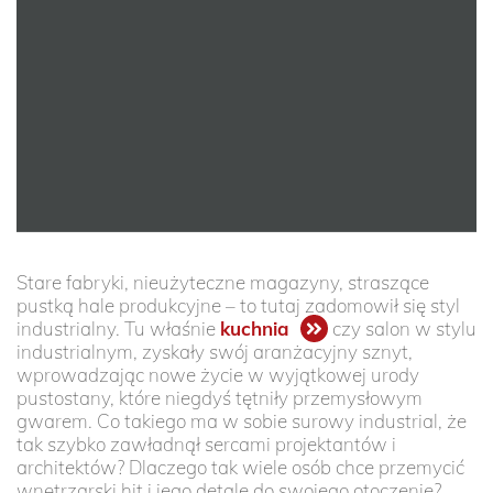
Stare fabryki, nieużyteczne magazyny, straszące
pustką hale produkcyjne – to tutaj zadomowił się styl
industrialny. Tu właśnie
kuchnia
czy salon w stylu
industrialnym, zyskały swój aranżacyjny sznyt,
wprowadzając nowe życie w wyjątkowej urody
pustostany, które niegdyś tętniły przemysłowym
gwarem. Co takiego ma w sobie surowy industrial, że
tak szybko zawładnął sercami projektantów i
architektów? Dlaczego tak wiele osób chce przemycić
wnętrzarski hit i jego detale do swojego otoczenie?