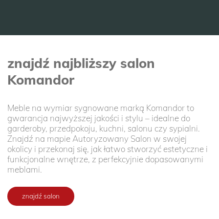
znajdź najbliższy salon
Komandor
Meble na wymiar sygnowane marką Komandor to
gwarancja najwyższej jakości i stylu – idealne do
garderoby, przedpokoju, kuchni, salonu czy sypialni.
Znajdź na mapie Autoryzowany Salon w swojej
okolicy i przekonaj się, jak łatwo stworzyć estetyczne i
funkcjonalne wnętrze, z perfekcyjnie dopasowanymi
meblami.
znajdź salon