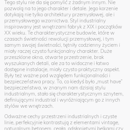
Tego stylu nie da się pomylić z żadnym innym. Nie
pozwolą na to jego charakter i detale. Jego korzenie
dotykają nie tylko architektury przemysłowej, ale i
przemysłowego wzornictwa. Styl industrialny
inspirowany jest wnętrzami fabryk z XIX i początków
XX wieku. Te charakterystyczne budowle, które w
czasach świetności rewolucji przemysłowej, i tym
samym swojej świetności, tętniły codzienny życiem i
miały raczej czysto funkcjonalny charakter. Duże
przeszklone okna, otwarte przestrzenie, brak
wyszukanych detali, ale za to widoczne i łatwo
dostępne instalacje, miały czysto praktyczny aspekt.
Były też ważne pod względem funkcjonalności i
bezpieczeństwa pracy. To, co kiedyś było „must have”
bezpieczeństwa, w znanym nam dzisiaj stylu
industrialnym, stało się charakterystycznym sznytem,
definiującymi industrial i wyróżniającym go z innych
stylów we wnętrzach.
Odważne cechy przestrzeni industrialnych i czyste
linie, perfekcyjnie kontrastują z elementami vintage,
naturalnym betonem, cegłą, odsłoniętymi belkami czy