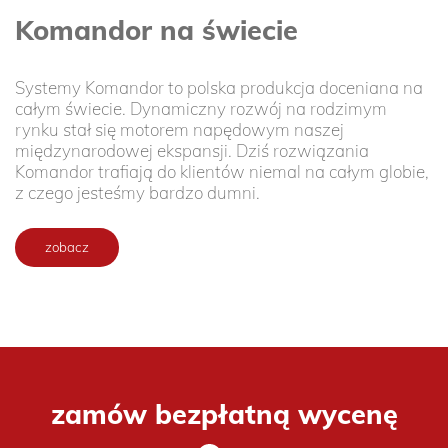
Komandor na świecie
Systemy Komandor to polska produkcja doceniana na
całym świecie. Dynamiczny rozwój na rodzimym
rynku stał się motorem napędowym naszej
międzynarodowej ekspansji. Dziś rozwiązania
Komandor trafiają do klientów niemal na całym globie,
z czego jesteśmy bardzo dumni.
zobacz
zamów bezpłatną wycenę