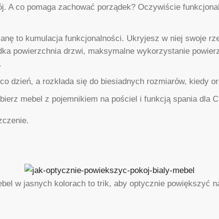
kój. A co pomaga zachować porządek? Oczywiście funkcjon
ę to kumulacja funkcjonalności. Ukryjesz w niej swoje rze
dka powierzchnia drzwi, maksymalne wykorzystanie powierzch
.
co dzień, a rozkłada się do biesiadnych rozmiarów, kiedy or
ierz mebel z pojemnikiem na pościel i funkcją spania dla Ci
zczenie.
bel w jasnych kolorach to trik, aby optycznie powiększyć n