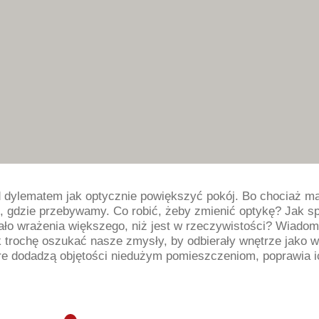
ed dylematem jak optycznie powiększyć pokój. Bo chociaż ma
m, gdzie przebywamy. Co robić, żeby zmienić optykę? Jak s
wiało wrażenia większego, niż jest w rzeczywistości? Wiado
 trochę oszukać nasze zmysły, by odbierały wnętrze jako w
óre dodadzą objętości niedużym pomieszczeniom, poprawia ic