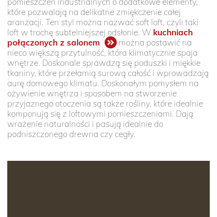
pomieszczeń industrialnych o dodatkowe elementy,
które pozwalają na delikatne zmiękczenie całej
aranżacji. Ten styl można nazwać soft loft, czyli taki
loft w trochę subtelniejszej odsłonie. W
kuchniach
połączonych z salonem
można postawić na
nieco większą przytulność, która klimatycznie spaja
wnętrze. Doskonale sprawdzą się poduszki i miękkie
tkaniny, które przełamią surową całość i wprowadzają
aurę domowego klimatu. Doskonałym pomysłem na
ożywienie wnętrza i sposobem na stworzenie
przyjaznego otoczenia są także rośliny, które idealnie
komponują się z loftowymi pomieszczeniami. Dają
wrażenie naturalności i pasują idealnie do
podniszczonego drewna czy cegły.