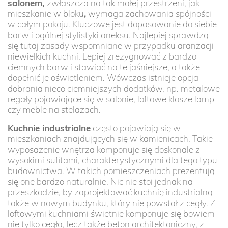
salonem,
zwłaszcza na tak małej przestrzeni, jak
mieszkanie w bloku
,
wymaga zachowania spójności
w całym pokoju. Kluczowe jest dopasowanie do siebie
barw i ogólnej stylistyki aneksu. Najlepiej sprawdzą
się tutaj zasady wspomniane w przypadku aranżacji
niewielkich kuchni. Lepiej zrezygnować z bardzo
ciemnych barw i stawiać na te jaśniejsze, a także
dopełnić je oświetleniem. Wówczas istnieje opcja
dobrania nieco ciemniejszych dodatków, np. metalowe
regały pojawiające się w salonie, loftowe klosze lamp
czy meble na stelażach.
Kuchnie industrialne
często pojawiają się w
mieszkaniach znajdujących się w kamienicach. Takie
wyposażenie wnętrza komponuje się doskonale z
wysokimi sufitami, charakterystycznymi dla tego typu
budownictwa. W takich pomieszczeniach prezentują
się one bardzo naturalnie. Nic nie stoi jednak na
przeszkodzie, by zaprojektować kuchnię industrialną
także w nowym budynku, który nie powstał z cegły. Z
loftowymi kuchniami świetnie komponuje się bowiem
nie tylko cegła, lecz także beton architektoniczny, z