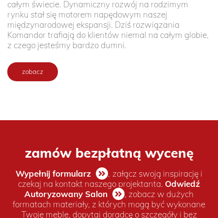
całym świecie. Dynamiczny rozwój na rodzimym
rynku stał się motorem napędowym naszej
międzynarodowej ekspansji. Dziś rozwiązania
Komandor trafiają do klientów niemal na całym globie,
z czego jesteśmy bardzo dumni.
zobacz
zamów bezpłatną wycenę
Wypełnij formularz
,
załącz swoją inspirację i
czekaj na kontakt naszego projektanta.
Odwiedź
Autoryzowany Salon
, zobacz w dużych
formatach materiały, z których mogą być wykonane
Twoje meble, dopytaj doradcę o szczegóły i bez