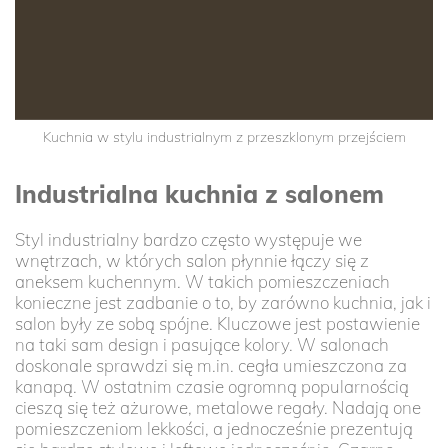
Kuchnia w stylu industrialnym z przeszklonym przejściem
Industrialna kuchnia z salonem
Styl industrialny bardzo często występuje we
wnętrzach, w których salon płynnie łączy się z
aneksem kuchennym. W takich pomieszczeniach
konieczne jest zadbanie o to, by zarówno kuchnia, jak i
salon były ze sobą spójne. Kluczowe jest postawienie
na taki sam design i pasujące kolory. W salonach
doskonale sprawdzi się m.in. cegła umieszczona za
kanapą. W ostatnim czasie ogromną popularnością
cieszą się też ażurowe, metalowe regały. Nadają one
pomieszczeniom lekkości, a jednocześnie prezentują