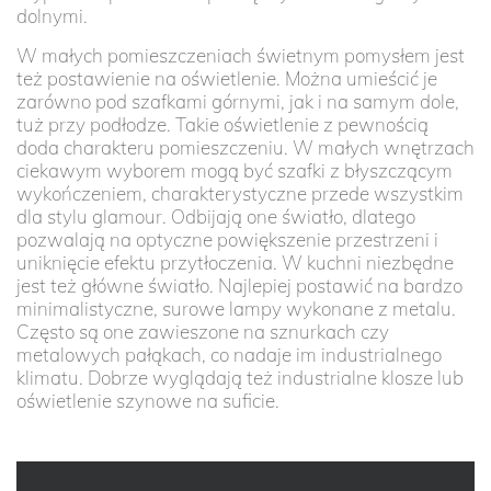
dolnymi.
W małych pomieszczeniach świetnym pomysłem jest
też postawienie na oświetlenie. Można umieścić je
zarówno pod szafkami górnymi, jak i na samym dole,
tuż przy podłodze. Takie oświetlenie z pewnością
doda charakteru pomieszczeniu. W małych wnętrzach
ciekawym wyborem mogą być szafki z błyszczącym
wykończeniem, charakterystyczne przede wszystkim
dla stylu glamour. Odbijają one światło, dlatego
pozwalają na optyczne powiększenie przestrzeni i
uniknięcie efektu przytłoczenia. W kuchni niezbędne
jest też główne światło. Najlepiej postawić na bardzo
minimalistyczne, surowe lampy wykonane z metalu.
Często są one zawieszone na sznurkach czy
metalowych pałąkach, co nadaje im industrialnego
klimatu. Dobrze wyglądają też industrialne klosze lub
oświetlenie szynowe na suficie.