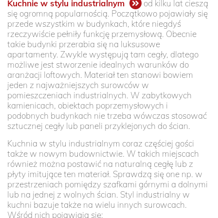
Kuchnie w stylu industrialnym
od kilku lat cieszą
się ogromną popularnością. Początkowo pojawiały się
przede wszystkim w budynkach, które niegdyś
rzeczywiście pełniły funkcję przemysłową. Obecnie
takie budynki przerabia się na luksusowe
apartamenty. Zwykle występują tam cegły, dlatego
możliwe jest stworzenie idealnych warunków do
aranżacji loftowych. Materiał ten stanowi bowiem
jeden z najważniejszych surowców w
pomieszczeniach industrialnych. W zabytkowych
kamienicach, obiektach poprzemysłowych i
podobnych budynkach nie trzeba wówczas stosować
sztucznej cegły lub paneli przyklejonych do ścian.
Kuchnia w stylu industrialnym coraz częściej gości
także w nowym budownictwie. W takich miejscach
również można postawić na naturalną cegłę lub z
płyty imitujące ten materiał. Sprawdzą się one np. w
przestrzeniach pomiędzy szafkami górnymi a dolnymi
lub na jednej z wolnych ścian. Styl industrialny w
kuchni bazuje także na wielu innych surowcach.
Wśród nich pojawiają się: