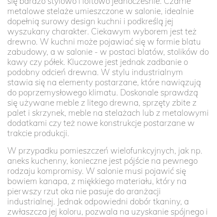
się bardzo stylowo i loftowo jednocześnie. Czarne
metalowe stelaże umieszczone w salonie, idealnie
dopełnią surowy design kuchni i podkreślą jej
wyszukany charakter. Ciekawym wyborem jest też
drewno. W kuchni może pojawiać się w formie blatu
zabudowy, a w salonie - w postaci blatów, stolików do
kawy czy półek. Kluczowe jest jednak zadbanie o
podobny odcień drewna. W stylu industrialnym
stawia się na elementy postarzane, które nawiązują
do poprzemysłowego klimatu. Doskonale sprawdzą
się używane meble z litego drewna, sprzęty zbite z
palet i skrzynek, meble na stelażach lub z metalowymi
dodatkami czy też nowe konstrukcje postarzane w
trakcie produkcji.
W przypadku pomieszczeń wielofunkcyjnych, jak np.
aneks kuchenny, konieczne jest pójście na pewnego
rodzaju kompromisy. W salonie musi pojawić się
bowiem kanapa, z miękkiego materiału, który na
pierwszy rzut oka nie pasuje do aranżacji
industrialnej. Jednak odpowiedni dobór tkaniny, a
zwłaszcza jej koloru, pozwala na uzyskanie spójnego i