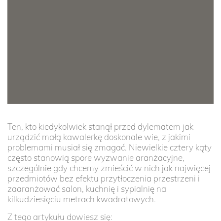
Ten, kto kiedykolwiek stanął przed dylematem jak
urządzić małą kawalerkę doskonale wie, z jakimi
problemami musiał się zmagać. Niewielkie cztery kąty
często stanowią spore wyzwanie aranżacyjne,
szczególnie gdy chcemy zmieścić w nich jak najwięcej
przedmiotów bez efektu przytłoczenia przestrzeni i
zaaranżować salon, kuchnię i sypialnię na
kilkudziesięciu metrach kwadratowych.
Z tego artykułu dowiesz się: