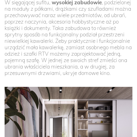
W sięgającej sufitu,
wysokiej zabudowie
, podzielonej
na moduły z półkami, drążkami czy szufladami można
przechowywać naraz wiele przedmiotów, od ubrań,
poprzez naczynia, akcesoria hobbystyczne aż po
książki i dokumenty. Taka zabudowa to również
sprytny sposób na funkcjonalny podział przestrzeni
niewielkiej kawalerki. Żeby praktycznie i funkcjonalnie
urządzić mała kawalerkę, zamiast osobnego mebla na
odzież i szafki RTV możemy zaprojektować jedną,
pojemną szafę. W jednej ze swoich stref zmieści ona
ubrania właściciela mieszkania, a w drugiej, za
przesuwnymi drzwiami, ukryje domowe kino.