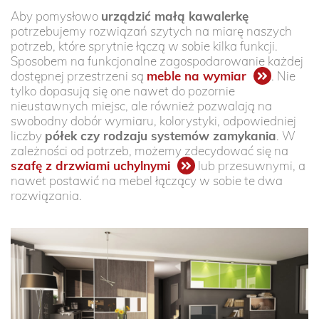
Aby pomysłowo
urządzić małą kawalerkę
potrzebujemy rozwiązań szytych na miarę naszych
potrzeb, które sprytnie łączą w sobie kilka funkcji.
Sposobem na funkcjonalne zagospodarowanie każdej
dostępnej przestrzeni są
meble na wymiar
. Nie
tylko dopasują się one nawet do pozornie
nieustawnych miejsc, ale również pozwalają na
swobodny dobór wymiaru, kolorystyki, odpowiedniej
liczby
półek czy rodzaju systemów zamykania
. W
zależności od potrzeb, możemy zdecydować się na
szafę z drzwiami uchylnymi
lub przesuwnymi, a
nawet postawić na mebel łączący w sobie te dwa
rozwiązania.