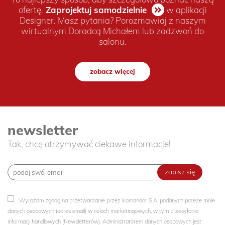
ofertę.
Zaprojektuj samodzielnie
w aplikacji
Designer. Masz pytania? Porozmawiaj z naszym
wirtualnym Doradcą Michałem lub zadzwoń do
salonu.
zobacz więcej
newsletter
Tak, chcę otrzymywać ciekawe informacje!
zapisz się
Wyrażam zgodę na przetwarzanie przez Komandor S.A. podanych przeze mnie
danych osobowych (adres email) w celach marketingowych, w tym przesyłania
informacji handlowych (Newsletterów). Administratorem danych osobowych jest