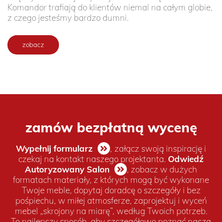
Komandor trafiają do klientów niemal na całym globie,
z czego jesteśmy bardzo dumni.
zobacz
zamów bezpłatną wycenę
Wypełnij formularz
,
załącz swoją inspirację i
czekaj na kontakt naszego projektanta.
Odwiedź
Autoryzowany Salon
, zobacz w dużych
formatach materiały, z których mogą być wykonane
Twoje meble, dopytaj doradcę o szczegóły i bez
pośpiechu, w miłej atmosferze, zaprojektuj i wyceń
mebel „skrojony na miarę”, według Twoich potrzeb.
To najlepszy sposób, aby szczegółowo poznać naszą