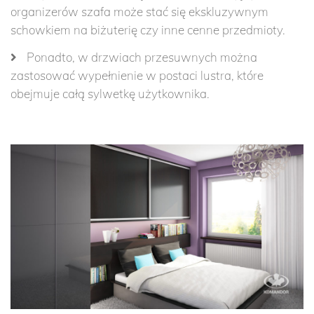
organizerów szafa może stać się ekskluzywnym
schowkiem na biżuterię czy inne cenne przedmioty.
Ponadto, w drzwiach przesuwnych można
zastosować wypełnienie w postaci lustra, które
obejmuje całą sylwetkę użytkownika.