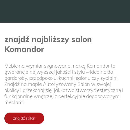
znajdź najbliższy salon
Komandor
Meble na wymiar sygnowane marką Komandor to
gwarancja najwyższej jakości i stylu – idealne do
garderoby, przedpokoju, kuchni, salonu czy sypialni.
Znajdź na mapie Autoryzowany Salon w swojej
okolicy i przekonaj się, jak łatwo stworzyć estetyczne i
funkcjonalne wnętrze, z perfekcyjnie dopasowanymi
meblami.
znajdź salon