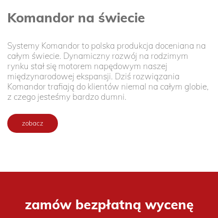
Komandor na świecie
Systemy Komandor to polska produkcja doceniana na
całym świecie. Dynamiczny rozwój na rodzimym
rynku stał się motorem napędowym naszej
międzynarodowej ekspansji. Dziś rozwiązania
Komandor trafiają do klientów niemal na całym globie,
z czego jesteśmy bardzo dumni.
zobacz
zamów bezpłatną wycenę