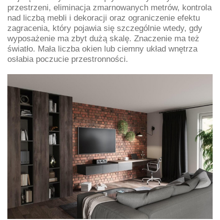
przestrzeni, eliminacja zmarnowanych metrów, kontrola
nad liczbą mebli i dekoracji oraz ograniczenie efektu
zagracenia, który pojawia się szczególnie wtedy, gdy
wyposażenie ma zbyt dużą skalę. Znaczenie ma też
światło. Mała liczba okien lub ciemny układ wnętrza
osłabia poczucie przestronności.