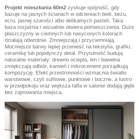
Projekt mieszkania 60m2
zyskuje spójność, gdy
bazuje na jasnych ścianach w odcieniach bieli, beżu,
ecru, jasnej szarości albo delikatnych pasteli. Taka
baza rozjaśnia i wizualnie otwiera pomieszczenia. Duże
płaszczyzny w ciemnych lub nasyconych kolorach
działają odwrotnie. Zmniejszają i przyciemniają.
Mocniejsze barwy lepiej przenieść na tekstylia, grafiki,
ceramikę lub pojedynczy detal. Przytulność budują
naturalne materiały: drewno ociepla, len i bawełna
zmiękczają odbiór, kamień i mikrocement porządkują
kompozycję. Efekt przestronności wzmacnia światło
warstwowe, czyli sufitowe, punktowe i boczne, a lustro
w przedpokoju oraz większa tafla w salonie dodają głębi
bez zajmowania miejsca.