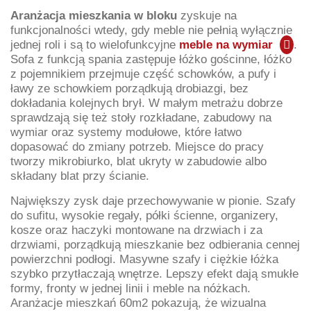
Aranżacja mieszkania w bloku
zyskuje na
funkcjonalności wtedy, gdy meble nie pełnią wyłącznie
jednej roli i są to wielofunkcyjne
meble na wymiar
.
Sofa z funkcją spania zastępuje łóżko gościnne, łóżko
z pojemnikiem przejmuje część schowków, a pufy i
ławy ze schowkiem porządkują drobiazgi, bez
dokładania kolejnych brył. W małym metrażu dobrze
sprawdzają się też stoły rozkładane, zabudowy na
wymiar oraz systemy modułowe, które łatwo
dopasować do zmiany potrzeb. Miejsce do pracy
tworzy mikrobiurko, blat ukryty w zabudowie albo
składany blat przy ścianie.
Największy zysk daje przechowywanie w pionie. Szafy
do sufitu, wysokie regały, półki ścienne, organizery,
kosze oraz haczyki montowane na drzwiach i za
drzwiami, porządkują mieszkanie bez odbierania cennej
powierzchni podłogi. Masywne szafy i ciężkie łóżka
szybko przytłaczają wnętrze. Lepszy efekt dają smukłe
formy, fronty w jednej linii i meble na nóżkach.
Aranżacje mieszkań 60m2 pokazują, że wizualna