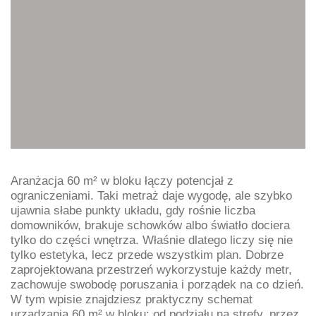
Aranżacja 60 m² w bloku łączy potencjał z
ograniczeniami. Taki metraż daje wygodę, ale szybko
ujawnia słabe punkty układu, gdy rośnie liczba
domowników, brakuje schowków albo światło dociera
tylko do części wnętrza. Właśnie dlatego liczy się nie
tylko estetyka, lecz przede wszystkim plan. Dobrze
zaprojektowana przestrzeń wykorzystuje każdy metr,
zachowuje swobodę poruszania i porządek na co dzień.
W tym wpisie znajdziesz praktyczny schemat
urządzania 60 m² w bloku: od podziału na strefy, przez