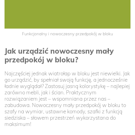
Funkcjonalny i nowoczesny przedpokój w bloku
Jak urządzić nowoczesny mały
przedpokój w bloku?
Najczęściej jednak wiatrołap w bloku jest niewielki. Jak
go urządzić, by spełniał swoją funkcję, a jednocześnie
ładnie wyglądał? Zastosuj jasną kolorystykę – najlepiej
zarówno mebli, jak i ścian. Praktycznym
rozwiązaniem jest – wspomniana przez nas –
zabudowa. Nowoczesny mały przedpokój w bloku to
szafy na wymiar, ustawne komody, szafki z funkcją
siedziska – słowem przestrzeń wykorzystana do
maksimum!