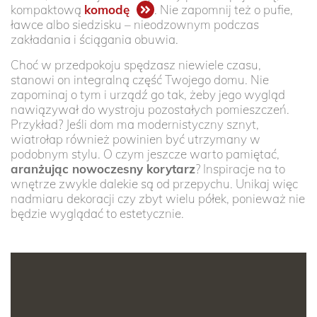
kompaktową
komodę
. Nie zapomnij też o pufie,
ławce albo siedzisku – nieodzownym podczas
zakładania i ściągania obuwia.
Choć w przedpokoju spędzasz niewiele czasu,
stanowi on integralną część Twojego domu. Nie
zapominaj o tym i urządź go tak, żeby jego wygląd
nawiązywał do wystroju pozostałych pomieszczeń.
Przykład? Jeśli dom ma modernistyczny sznyt,
wiatrołap również powinien być utrzymany w
podobnym stylu. O czym jeszcze warto pamiętać,
aranżując nowoczesny korytarz
? Inspiracje na to
wnętrze zwykle dalekie są od przepychu. Unikaj więc
nadmiaru dekoracji czy zbyt wielu półek, ponieważ nie
będzie wyglądać to estetycznie.