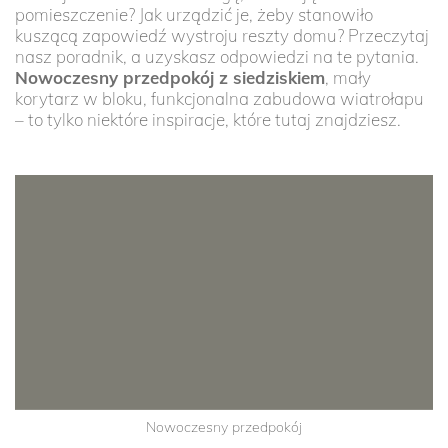
pomieszczenie? Jak urządzić je, żeby stanowiło
kuszącą zapowiedź wystroju reszty domu? Przeczytaj
nasz poradnik, a uzyskasz odpowiedzi na te pytania.
Nowoczesny przedpokój z siedziskiem
, mały
korytarz w bloku, funkcjonalna zabudowa wiatrołapu
– to tylko niektóre inspiracje, które tutaj znajdziesz.
Nowoczesny przedpokój