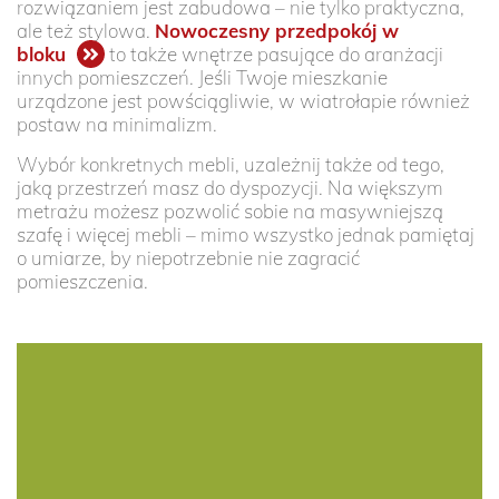
rozwiązaniem jest zabudowa – nie tylko praktyczna,
ale też stylowa.
Nowoczesny przedpokój w
bloku
to także wnętrze pasujące do aranżacji
innych pomieszczeń. Jeśli Twoje mieszkanie
urządzone jest powściągliwie, w wiatrołapie również
postaw na minimalizm.
Wybór konkretnych mebli, uzależnij także od tego,
jaką przestrzeń masz do dyspozycji. Na większym
metrażu możesz pozwolić sobie na masywniejszą
szafę i więcej mebli – mimo wszystko jednak pamiętaj
o umiarze, by niepotrzebnie nie zagracić
pomieszczenia.