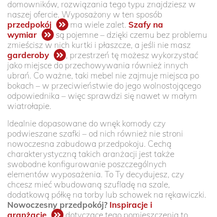
domowników, rozwiązania tego typu znajdziesz w
naszej ofercie. Wyposażony w ten sposób
przedpokój
ma wiele zalet.
Szafy na
wymiar
są pojemne – dzięki czemu bez problemu
zmieścisz w nich kurtki i płaszcze, a jeśli nie masz
garderoby
, przestrzeń tę możesz wykorzystać
jako miejsce do przechowywania również innych
ubrań. Co ważne, taki mebel nie zajmuje miejsca po
bokach – w przeciwieństwie do jego wolnostojącego
odpowiednika – więc sprawdzi się nawet w małym
wiatrołapie.
Idealnie dopasowane do wnęk komody czy
podwieszane szafki – od nich również nie stroni
nowoczesna zabudowa przedpokoju. Cechą
charakterystyczną takich aranżacji jest także
swobodne konfigurowanie poszczególnych
elementów wyposażenia. To Ty decydujesz, czy
chcesz mieć wbudowaną szufladę na szale,
dodatkową półkę na torby lub schowek na rękawiczki.
Nowoczesny przedpokój?
Inspiracje i
aranżacje
dotyczące tego pomieszczenia to