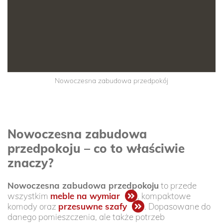
Nowoczesna zabudowa przedpokój
Nowoczesna zabudowa
przedpokoju – co to właściwie
znaczy?
Nowoczesna zabudowa przedpokoju
to przede
wszystkim
meble na wymiar
, kompaktowe
komody oraz
przesuwne szafy
. Dopasowane do
danego pomieszczenia, ale także potrzeb