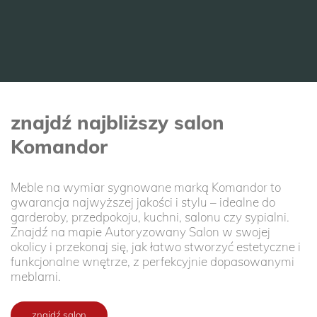
znajdź najbliższy salon
Komandor
Meble na wymiar sygnowane marką Komandor to
gwarancja najwyższej jakości i stylu – idealne do
garderoby, przedpokoju, kuchni, salonu czy sypialni.
Znajdź na mapie Autoryzowany Salon w swojej
okolicy i przekonaj się, jak łatwo stworzyć estetyczne i
funkcjonalne wnętrze, z perfekcyjnie dopasowanymi
meblami.
znajdź salon