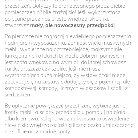
przestrzeń. Dotyczy to aranżowanego przez Ciebie
pomieszczenia? Nie zrażaj się! Jeśli wykorzystasz
polecane przez nas proste wnętrzarskie triki,
stworzysz
mały, ale nowoczesny przedpokój
.
Po pierwsze nie zagracaj niewielkiego pomieszczenia
nadmiarem wyposażenia. Zamiast wielu masywnych
mebli, wybierz te najpotrzebniejsze, maksymalnie
funkcjonalne i o lekkich bryłach. Dobrym pomysłem
jest szafa wnękowa na wymiar, do której schowasz
kurtki, płaszcze czy szaliki. Jeśli nie masz
wystarczająco dużo miejsca, by wstawić taki mebel,
zdecyduj się na zestaw składający się z pojemnej, ale
kompaktowej, komody, licznych wieszaków i szafki z
siedziskiem.
By optycznie powiększyć przestrzeń, wybierz jasne
fronty mebli, a ściany przedpokoju pomaluj na biało
albo kremowo. Kolejna ważna kwestia to oświetlenie –
niewielkie wnętrze rozjaśnią liczne oczka umieszczone
na suficie oraz modne spoty.