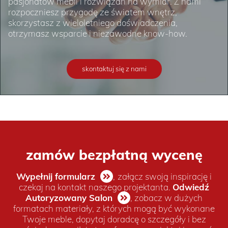
pasjonatów mebli i rozwiązań na wymiar. Z nami
rozpoczniesz przygodę ze światem wnętrz,
skorzystasz z wieloletniego doświadczenia,
otrzymasz wsparcie i niezawodne know-how.
skontaktuj się z nami
zamów bezpłatną wycenę
Wypełnij formularz
,
załącz swoją inspirację i
czekaj na kontakt naszego projektanta.
Odwiedź
Autoryzowany Salon
, zobacz w dużych
formatach materiały, z których mogą być wykonane
Twoje meble, dopytaj doradcę o szczegóły i bez