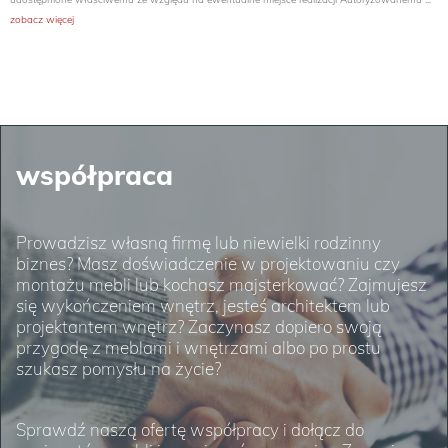
zobacz więcej
współpraca
Prowadzisz własną firmę lub niewielki rodzinny
biznes? Masz doświadczenie w projektowaniu czy
montażu mebli lub kochasz majsterkować? Zajmujesz
się wykończeniem wnętrz, jesteś architektem lub
projektantem wnętrz? Zaczynasz dopiero swoją
przygodę z meblami i wnętrzami albo po prostu
szukasz pomysłu na życie?
Sprawdź naszą ofertę współpracy i dołącz do