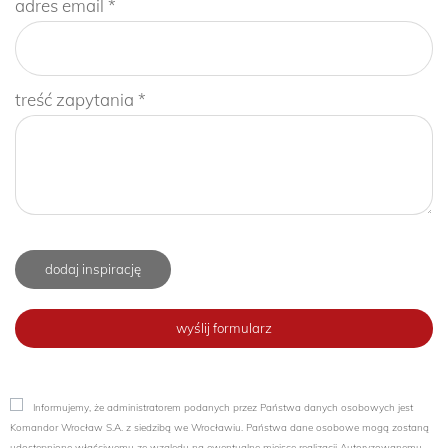
adres email *
treść zapytania *
dodaj inspirację
wyślij formularz
Informujemy, że administratorem podanych przez Państwa danych osobowych jest
Komandor Wrocław S.A. z siedzibą we Wrocławiu. Państwa dane osobowe mogą zostaną
udostępnione właściwemu ze względu na ewentualne miejsce realizacji Autoryzowanemu
...