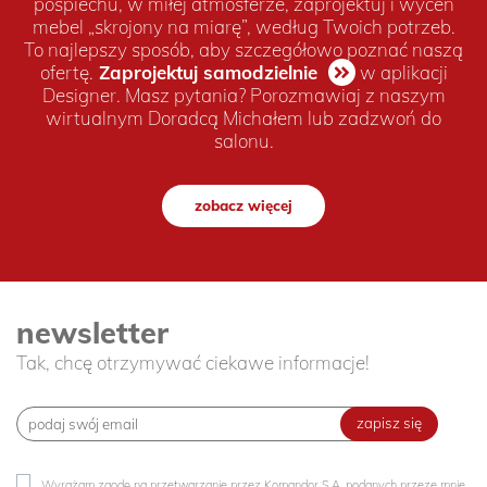
pośpiechu, w miłej atmosferze, zaprojektuj i wyceń
mebel „skrojony na miarę”, według Twoich potrzeb.
To najlepszy sposób, aby szczegółowo poznać naszą
ofertę.
Zaprojektuj samodzielnie
w aplikacji
Designer. Masz pytania? Porozmawiaj z naszym
wirtualnym Doradcą Michałem lub zadzwoń do
salonu.
zobacz więcej
newsletter
Tak, chcę otrzymywać ciekawe informacje!
zapisz się
Wyrażam zgodę na przetwarzanie przez Komandor S.A. podanych przeze mnie