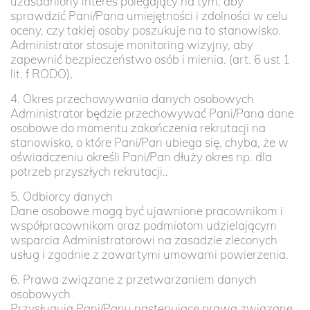
uzasadniony interes polegający na tym, aby
sprawdzić Pani/Pana umiejętności i zdolności w celu
oceny, czy takiej osoby poszukuje na to stanowisko.
Administrator stosuje monitoring wizyjny, aby
zapewnić bezpieczeństwo osób i mienia. (art. 6 ust 1
lit. f RODO),
4. Okres przechowywania danych osobowych
Administrator będzie przechowywać Pani/Pana dane
osobowe do momentu zakończenia rekrutacji na
stanowisko, o które Pani/Pan ubiega się, chyba, że w
oświadczeniu określi Pani/Pan dłuży okres np. dla
potrzeb przyszłych rekrutacji..
5. Odbiorcy danych
Dane osobowe mogą być ujawnione pracownikom i
współpracownikom oraz podmiotom udzielającym
wsparcia Administratorowi na zasadzie zleconych
usług i zgodnie z zawartymi umowami powierzenia.
6. Prawa związane z przetwarzaniem danych
osobowych
Przysługują Pani/Panu następujące prawa związane