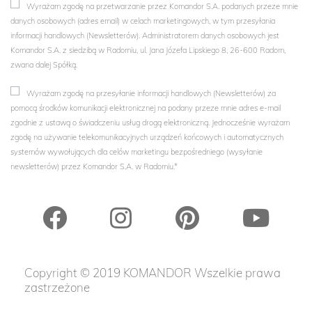
Wyrażam zgodę na przetwarzanie przez Komandor S.A. podanych przeze mnie
danych osobowych (adres email) w celach marketingowych, w tym przesyłania
informacji handlowych (Newsletterów). Administratorem danych osobowych jest
Komandor S.A. z siedzibą w Radomiu, ul. Jana Józefa Lipskiego 8, 26-600 Radom,
zwana dalej Spółką.
Wyrażam zgodę na przesyłanie informacji handlowych (Newsletterów) za
pomocą środków komunikacji elektronicznej na podany przeze mnie adres e-mail
zgodnie z ustawą o świadczeniu usług drogą elektroniczną. Jednocześnie wyrażam
zgodę na używanie telekomunikacyjnych urządzeń końcowych i automatycznych
systemów wywołujących dla celów marketingu bezpośredniego (wysyłanie
newsletterów) przez Komandor S.A. w Radomiu.*
Copyright © 2019 KOMANDOR Wszelkie prawa
zastrzeżone