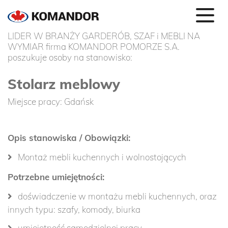
LIDER W BRANŻY GARDERÓB, SZAF i MEBLI NA
WYMIAR firma KOMANDOR POMORZE S.A.
poszukuje osoby na stanowisko:
Stolarz meblowy
Miejsce pracy: Gdańsk
Opis stanowiska / Obowiązki:
Montaż mebli kuchennych i wolnostojących
Potrzebne umiejętności:
doświadczenie w montażu mebli kuchennych, oraz
innych typu: szafy, komody, biurka
umiejętność samodzielnej pracy