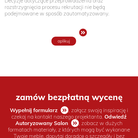
Decyzje dotyczące przeprowadzenia oraz
rozstrzygnięcia procesu rekrutacji nie będą
podejmowane w sposób zautomatyzowany.
aplikuj
zamów bezpłatną wycenę
Wypełnij formularz
,
załącz swoją inspirację i
czekaj na kontakt naszego projektanta.
Odwiedź
Autoryzowany Salon
, zobacz w dużych
formatach materiały, z których mogą być wykonane
Twoje meble, dopytaj doradcę o szczegóły i bez