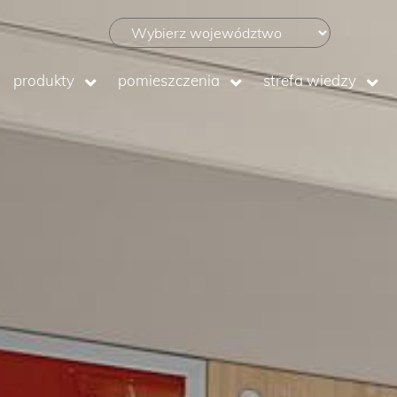
produkty
pomieszczenia
strefa wiedzy