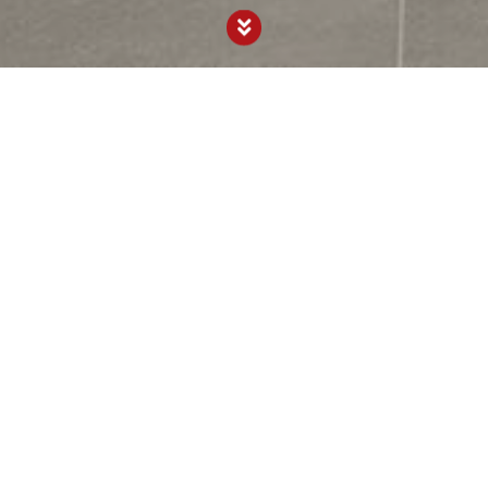
isko biurowe z ladą i szafą recepcji
cepcji
 istotny element otwartego biura. Dobrze, żeby były funkcj
ę w przestrzeni biurowej. Ich idealnym uzupełnieniem i je